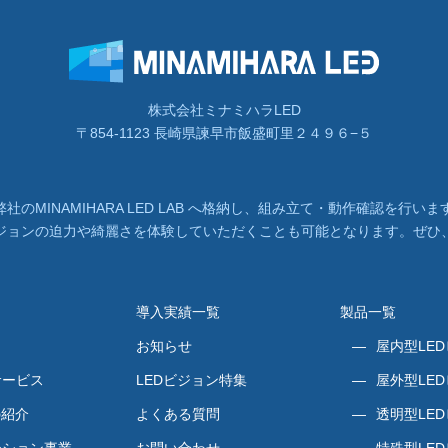
株式会社ミナミハラLED
〒854-1123 長崎県諫早市飯盛町里２４９６−５
社のMINAMIHARA LED LAB へ格納し、組み立て・動作確認を行
ビジョンの迫力や綺麗さを体験していただくことも可能となります。ぜひ
導入実績一覧
製品一覧
お知らせ
屋内型LE
サービス
LEDビジョン特集
屋外型LE
の紹介
よくある質問
透明型LE
ーション事業
お問い合わせ
特殊型LE