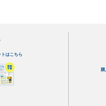
！
ットはこちら
購