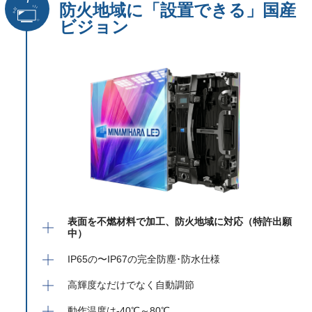
防火地域に「設置できる」国産
ビジョン
表面を不燃材料で加工、防火地域に対応（特許出願
中）
IP65の〜IP67の完全防塵･防水仕様
高輝度なだけでなく自動調節
動作温度は-40℃～80℃