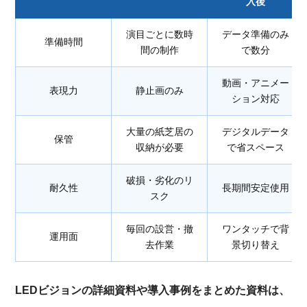
入後
演目ごとに数時
データ準備のみ
準備時間
間の制作
で数分
動画・アニメー
表現力
静止画のみ
ション対応
大量の紙芝居の
デジタルデータ
保管
収納が必要
で省スペース
破損・劣化のリ
耐久性
長期間安定使用
スク
毎回の設営・撤
ワンタッチで背
運用面
去作業
景切り替え
LEDビジョンの詳細資料や導入事例をまとめた資料は、