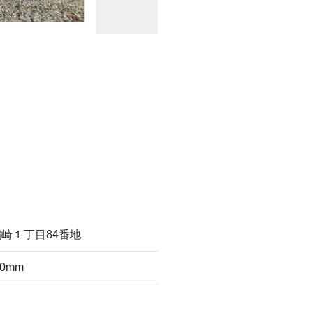
崎１丁目84番地
20mm