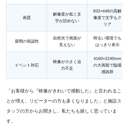
832×448の高解
解像度が低く文
画質
像度で文字もク
字が読めない
リア
自然光で画面が
明るい環境でも
昼間の視認性
見えない
はっきり表示
4160×2240mm
映像が小さく迫
イベント対応
の大画面で臨場
力不足
感抜群
「お客様から『映像がきれいで感動した』と言われるこ
とが増え、リピーターの方も多くなりました」と施設ス
タッフの方からお聞きし、私たちも嬉しく思っていま
す。