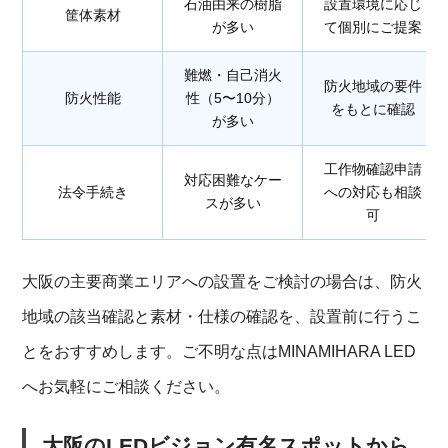
石油由来の樹脂
設置環境に応じ
筐体素材
が多い
て個別にご提案
難燃・自己消火
防火地域の要件
防火性能
性（5〜10分）
をもとに確認
が多い
工作物確認申請
対応困難なケー
法令手続き
への対応も相談
スが多い
可
大阪の主要商業エリアへの設置をご検討の場合は、防火
地域の該当確認と素材・仕様の確認を、設置前に行うこ
とをおすすめします。ご不明な点はMINAMIHARA LED
へお気軽にご相談ください。
大阪のLEDビジョン有名スポットから