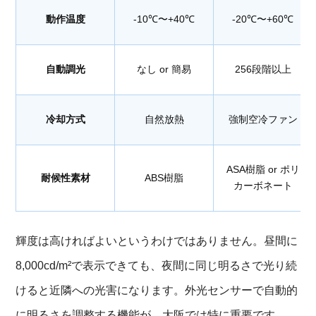
動作温度
-10℃〜+40℃
-20℃〜+60℃
自動調光
なし or 簡易
256段階以上
冷却方式
自然放熱
強制空冷ファン
ASA樹脂 or ポリ
耐候性素材
ABS樹脂
カーボネート
輝度は高ければよいというわけではありません。昼間に
8,000cd/m²で表示できても、夜間に同じ明るさで光り続
けると近隣への光害になります。外光センサーで自動的
に明るさを調整する機能が、大阪では特に重要です。