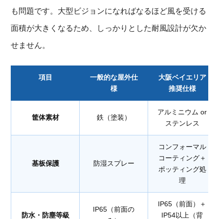
も問題です。大型ビジョンになればなるほど風を受ける
面積が大きくなるため、しっかりとした耐風設計が欠か
せません。
項目
一般的な屋外仕
大阪ベイエリア
様
推奨仕様
アルミニウム or
筐体素材
鉄（塗装）
ステンレス
コンフォーマル
コーティング＋
基板保護
防湿スプレー
ポッティング処
理
IP65（前面）＋
IP65（前面の
防水・防塵等級
IP54以上（背