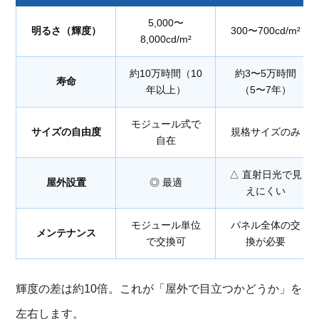
5,000〜
明るさ（輝度）
300〜700cd/m²
8,000cd/m²
約10万時間（10
約3〜5万時間
寿命
年以上）
（5〜7年）
モジュール式で
サイズの自由度
規格サイズのみ
自在
△ 直射日光で見
屋外設置
◎ 最適
えにくい
モジュール単位
パネル全体の交
メンテナンス
で交換可
換が必要
輝度の差は約10倍。これが「屋外で目立つかどうか」を
左右します。